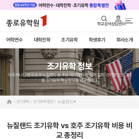
로그인
회원가입
학교검색
상담센터
조기유학/캠프 메인
어학연수
바로가기
+
어학연수
대학진학
조기유학
학생후기
회사소개
대학진학
미국
캐나다
조기/캠프
영국
호주
조기유학 정보
프로그램
뉴질랜드
필리핀
미국·캐나다·영국·호주·뉴질랜드 등 주요 국가의 학제, 입학 절차, 관리형 프로그램
학생후기
교환학생
등 조기유학 핵심 정보를 제공합니다.
영어캠프
고객서비스
조기유학 정보
조기유학
조기유학 정보
뉴질랜드
유학가이드
종로유학원
뉴질랜드 조기유학 vs 호주 조기유학 비용 비
교 총정리