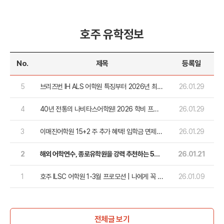
호주 유학정보
No.
제목
등록일
5
브리즈번 IH ALS 어학원 특징부터 2026년 최신
26.01.29
학비/프로모션
4
40년 전통의 나비타스어학원! 2026 학비 프로
26.01.29
모션
3
이매진어학원 15+2 주 추가 혜택! 입학금 면제까
26.01.29
지 더한 2026 상반기 스페셜
2
해외 어학연수, 종로유학원을 강력 추천하는 5가
26.01.21
지 이유
1
호주 ILSC 어학원 1-3월 프로모션 | 나에게 꼭 맞
26.01.09
는 호주 어학연수 시작하기
전체글 보기