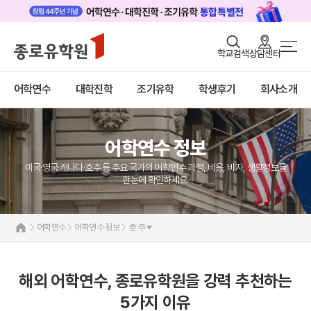
로그인
회원가입
학교검색
상담센터
어학연수 메인
어학연수
바로가기
+
어학연수
대학진학
조기유학
학생후기
회사소개
대학진학
미국
캐나다
조기/캠프
영국
호주
어학연수 정보
프로그램
뉴질랜드
아일랜드
미국·영국·캐나다·호주 등 주요 국가의 어학연수 과정, 비용, 비자, 생활정보를
학생후기
몰타
한눈에 확인하세요.
필리핀
고객서비스
일본
어학연수 정보
어학연수
어학연수 정보
호주
유학가이드
종로유학원
해외 어학연수, 종로유학원을 강력 추천하는
5가지 이유