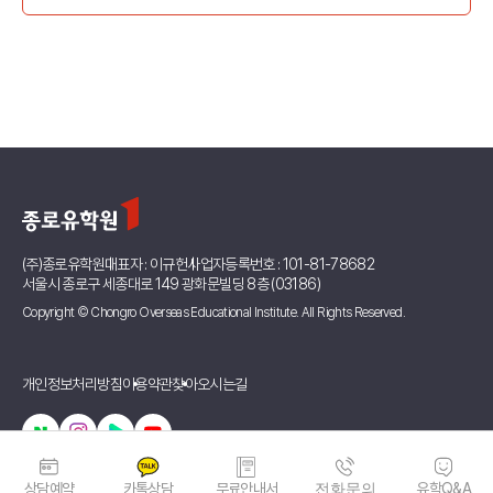
(주)종로유학원
대표자 : 이규헌
사업자등록번호 : 101-81-78682
서울시 종로구 세종대로 149 광화문빌딩 8층 (03186)
Copyright © Chongro Overseas Educational Institute. All Rights Reserved.
개인정보처리방침
이용약관
찾아오시는길
상담예약
카톡상담
무료안내서
전화문의
유학Q&A