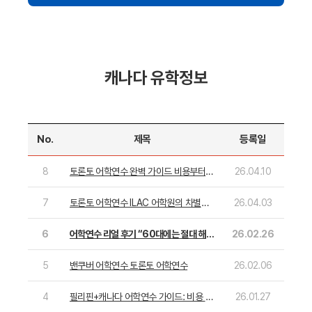
캐나다 유학정보
No.
제목
등록일
8
토론토 어학연수 완벽 가이드 비용부터
26.04.10
카플란 어학원, 생생 후기까지!
7
토론토 어학연수 ILAC 어학원의 차별점
26.04.03
은? & 생생 방문 후기
6
어학연수 리얼 후기 “60대에는 절대 해외
26.02.26
가지마?”
5
밴쿠버 어학연수 토론토 어학연수
26.02.06
4
필리핀+캐나다 어학연수 가이드: 비용 절
26.01.27
감과 실력 향상을 위한 성공 로드맵