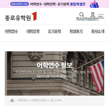
로그인
회원가입
학교검색
상담센터
어학연수 메인
어학연수
바로가기
+
어학연수
대학진학
조기유학
학생후기
회사소개
미국
대학진학
캐나다
조기/캠프
영국
호주
프로그램
어학연수 정보
뉴질랜드
미국·영국·캐나다·호주 등 주요 국가의 어학연수 과정, 비용, 비자,
아일랜드
학생후기
생활정보를 한눈에 확인하세요.
몰타
고객서비스
필리핀
어학연수
어학연수 정보
캐나다
일본
유학가이드