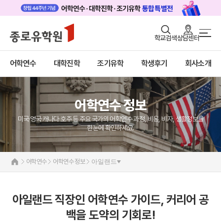
로그인
회원가입
학교검색
상담센터
어학연수 메인
어학연수
바로가기
+
어학연수
대학진학
조기유학
학생후기
회사소개
대학진학
미국
캐나다
조기/캠프
영국
호주
어학연수 정보
프로그램
뉴질랜드
아일랜드
미국·영국·캐나다·호주 등 주요 국가의 어학연수 과정, 비용, 비자, 생활정보를
학생후기
몰타
한눈에 확인하세요.
필리핀
고객서비스
일본
어학연수 정보
어학연수
어학연수 정보
아일랜드
유학가이드
종로유학원
아일랜드 직장인 어학연수 가이드, 커리어 공
백을 도약의 기회로!