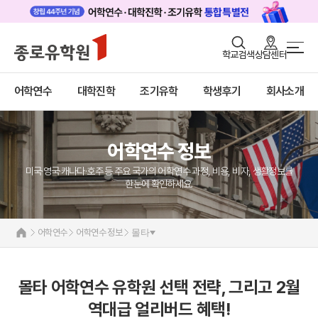
로그인
회원가입
학교검색
상담센터
어학연수 메인
어학연수
바로가기
+
어학연수
대학진학
조기유학
학생후기
회사소개
대학진학
미국
캐나다
조기/캠프
영국
호주
어학연수 정보
프로그램
뉴질랜드
아일랜드
미국·영국·캐나다·호주 등 주요 국가의 어학연수 과정, 비용, 비자, 생활정보를
학생후기
몰타
한눈에 확인하세요.
필리핀
고객서비스
일본
어학연수 정보
어학연수
어학연수 정보
몰타
유학가이드
종로유학원
몰타 어학연수 유학원 선택 전략, 그리고 2월
역대급 얼리버드 혜택!