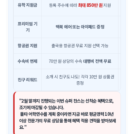
장기 
유학 지원금
최대 850만 원
등록 주수에 따라
지원
프리미엄 기
맥북 에어 또는 아이패드 증정
학업 
기
항공권 지원
출국용 항공권 무료 지원 선택 가능
초기 
수속비 면제
70만 원 상당의 수속
대행비 전액 무료
추천 
소개 시 친구도 나도! 각각 10만 원 상품권
함께 
친구 리워드
증정
"2월 말까지 진행되는 이번 슈퍼 찬스는 선착순 혜택으로,
조기에 마감될 수 있습니다.
몰타 어학연수를 계획 중이라면 지금 바로 평균경력 10년
이상 전문가의 무료 상담을 통해 혜택 적용 견적을 받아보세
요."