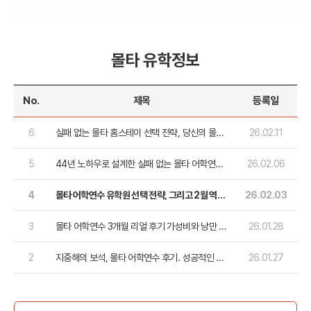
몰타 유학정보
No.
제목
등록일
6
실패 없는 몰타 홈스테이 선택 전략, 당신의 몰타
26.02.11
라이프가 완벽해지는 법
5
44년 노하우로 설계한 실패 없는 몰타 어학연수
26.02.06
리포트
4
몰타 어학연수 유학원 선택 전략, 그리고 2월 역대
26.02.03
급 얼리버드 혜택!
3
몰타 어학연수 3개월 리얼 후기 가성비와 낭만 사
26.01.28
이, 솔직한 기록
2
지중해의 보석, 몰타 어학연수 후기. 성공적인 연
26.01.27
수를 위한 현실적인 방법