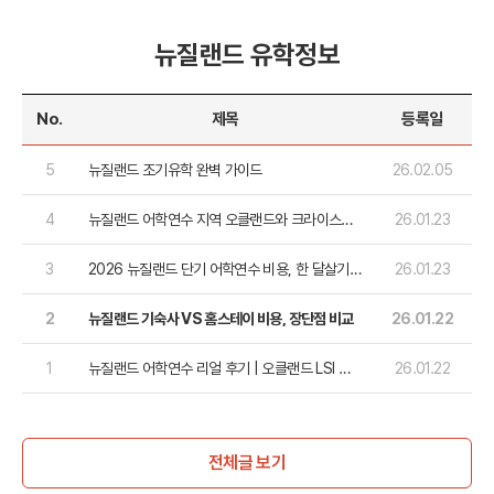
뉴질랜드 유학정보
No.
제목
등록일
5
뉴질랜드 조기유학 완벽 가이드
26.02.05
4
뉴질랜드 어학연수 지역 오클랜드와 크라이스트
26.01.23
처치 비교, 6개월 학비+생활비
3
2026 뉴질랜드 단기 어학연수 비용, 한 달살기
26.01.23
학비+생활비+교통비 총 정리
2
뉴질랜드 기숙사 VS 홈스테이 비용, 장단점 비교
26.01.22
1
뉴질랜드 어학연수 리얼 후기 | 오클랜드 LSI 어
26.01.22
학원 & 맛집 소개
전체글 보기