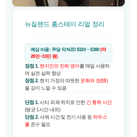
뉴질랜드 홈스테이 리얼 정리
예상 비용: 주당 약 NZD $320 ~ $380
(약
28만~33만 원)
장점 1.
현지인의 진짜 영어
를 매일 사용하
며 실전 실력 향상
장점 2.
현지 가정의 따뜻한
문화와 정(情)
을 깊이 느낄 수 있음
단점 1.
시티 외곽 위치로 인한
긴 통학 시간
(평균 1시간 내외)
단점 2.
샤워 시간 및 전기 사용 등
하우스
룰
준수 필요