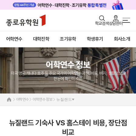
로그인
회원가입
학교검색
상담센터
어학연수 메인
어학연수
바로가기
+
어학연수
대학진학
조기유학
학생후기
회사소개
대학진학
미국
캐나다
조기/캠프
영국
호주
어학연수 정보
프로그램
뉴질랜드
아일랜드
미국·영국·캐나다·호주 등 주요 국가의 어학연수 과정, 비용, 비자, 생활정보를
학생후기
몰타
한눈에 확인하세요.
필리핀
고객서비스
일본
어학연수 정보
어학연수
어학연수 정보
뉴질랜드
유학가이드
종로유학원
뉴질랜드 기숙사 VS 홈스테이 비용, 장단점
비교