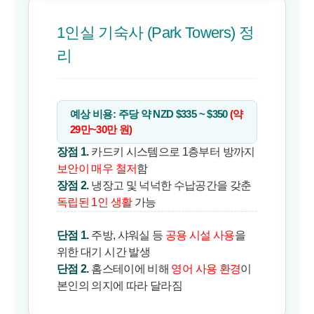
1인실 기숙사 (Park Towers) 정
리
예상 비용: 주당 약 NZD $335 ~ $350
(약
29만~30만 원)
장점 1.
카드키 시스템으로 1층부터 방까지
보안이 매우 철저
함
장점 2.
냉장고 및 넉넉한 수납공간을 갖춘
독립된 1인 생활
가능
단점 1.
주방, 샤워실 등
공용 시설 사용
을
위한 대기 시간 발생
단점 2.
홈스테이에 비해
영어 사용 환경
이
본인의 의지에 따라 달라짐