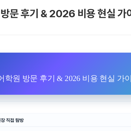
방문 후기 & 2026 비용 현실 가
 메인
바로가기 +
캐나다
영국
캐나다 유학 안내
영국 유학 안내
대학진학
대학진학
유학 후 취업/이민
전공정보
프로그램
프로그램
합격후기
합격후기
대학순위
대학순위
학원 방문 후기 & 2026 비용 현실 가
일본
네덜란드
안내
일본 유학 안내
네덜란드 유학 
대학진학
대학진학
이민
프로그램
입학사례
대학순위
대학순위
 현장 직접 탐방