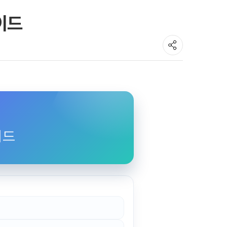
이드
호주
호주 유학 안내
대학진학
유학 후 취업/이민
프로그램
합격후기
대학순위
이드
해외유학 정보
안내
미국
캐나다
영국
호주
뉴질랜드