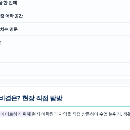
업을 한 번에
캠프 메인
바로가기 +
 맞춤 어학 공간
캐나다
영국
안내
캐나다 조기유학 안내
영국 조기유학 
르치는 명문
프로그램
프로그램
공립유학
공립유학
국제학교
국제보딩
교
관리유학
관리유학
보딩스쿨
부모동반
필리핀
교환학생
학 안내
필리핀 조기유학 안내
미국 교환학생
프로그램
캐나다 교환학
국제학교
영국 교환학생
보
 비결은? 현장 직접 탐방
업데이트하기 위해
현지 어학원과 지역을 직접 방문하여 수업 분위기, 생