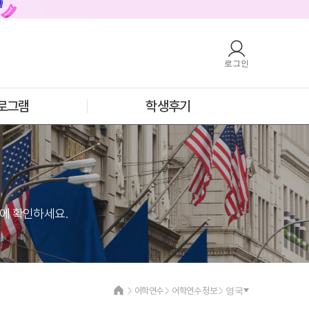
로그인
호주
안내
호주 어학연수 안내
과정소개
프로그램
로그램
학생후기
학생후기
프로모션
필리핀
안내
필리핀 어학연수 안내
과정소개
프로그램
학생후기
프로모션
눈에 확인하세요.
어학연수
어학연수 정보
영국