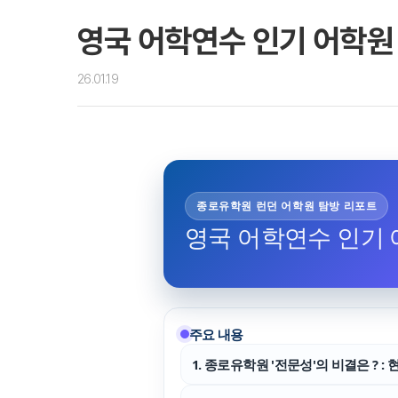
영국 어학연수 인기 어학원 
26.01.19
대학진학
미국
미국 유학 안내
대학진학
전공정보
프로그램
종로유학원 런던 어학원 탐방 리포트
합격후기
대학순위
영국 어학연수 인기 어
뉴질랜드
뉴질랜드 유학 
대학진학
유학 후 취업/
프로그램
대학순위
주요 내용
1. 종로유학원 '전문성'의 비결은 ? :