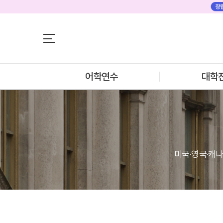
어학연수
어학연수
대학진학
미국
미국 어학연수 
조기/캠프
추천도시 및 인
프로그램
어학연수
대학
프로그램
학생후기
프로모션
학생후기
뉴질랜드
고객서비스
뉴질랜드 어학연
과정소개
유학가이드
프로그램
학생후기
종로유학원
프로모션
일본
미국·영국·캐나
일본 어학연수 
과정소개
학기별 추천학
프로그램