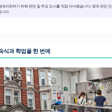
업데이트하기 위해 런던 및 주요 도시를 직접 다녀왔습니다. 영국 런던 인
립니다.
대학진학
전문과정
트럴: 숙식과 학업을 한 번에
바로가기 +
종로유학원
어학연수 후기
대학합격 후
기
스
유학설명회
유학안내서 e