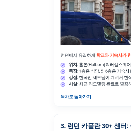
Plus 혜택
학교 프로모션 
유학뉴스
유학가이
런던에서 유일하게
학교와 기숙사가 한
상담예약
위치
: 홀본(Holborn) & 러셀스
비자안내
특징
: 1층은 식당, 5~6층은 기
강점
: 한국인 셰프님이 계셔서 한식
시설
: 최근 리모델링 완료로 깔끔
목차로 돌아가기
종로유학
상담센터 안
국내지사
3. 런던 카플란 30+ 센터
해외지사
채용안내