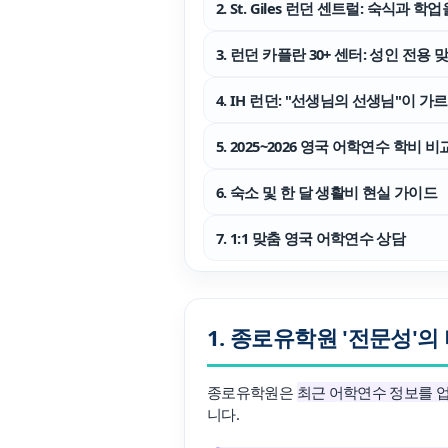
2. St. Giles 런던 센트럴: 숙식과 학
조기유학/
3. 런던 카플란 30+ 센터: 성인 전용
미국
미국 조기유학 
4. IH 런던: "선생님의 선생님"이 가
프로그램
교환학생
사립유학
5. 2025~2026 영국 어학연수 학비 비
보딩스쿨
관리유학
6. 숙소 및 한 달 생활비 현실 가이드
뉴질랜드
뉴질랜드 조기유
7. 1:1 맞춤 영국 어학연수 상담
프로그램
관리유학
부모동반
조기유학 정
미국
1. 종로유학원 '전문성'의
호주
뉴질랜드
종로유학원은
최근 어학연수 정보를 
니다.