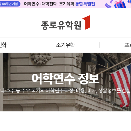
 메인
바로가기 +
캐나다
영국
안내
캐나다 어학연수 안내
영국 어학연수 
기어학원
추천도시 및 인기어학원
과정소개
프로그램
프로그램
진학
조기유학
프
학생후기
학생후기
프로모션
프로모션
아일랜드
몰타
수 안내
아일랜드 어학연수 안내
몰타 어학연수 
과정소개
과정소개
어학연수 정보
프로그램
프로그램
프로모션
프로모션
어학연수 정보
다·호주 등 주요 국가의 어학연수 과정, 비용, 비자, 생활정보를 한
안내
미국
캐나다
교
영국
호주
뉴질랜드
아일랜드
몰타
필리핀