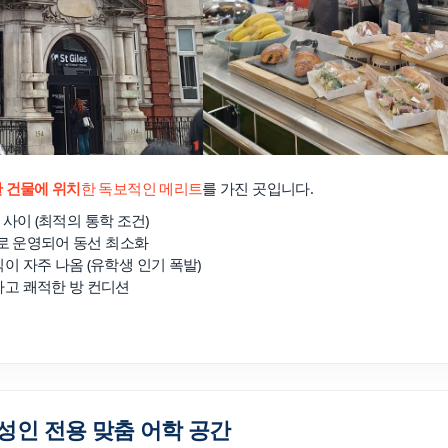
(장학혜택)
불편사항 접수
드
 건물
에 위치
한 독보적인 메리트
를 가진 곳입니다.
유학Q&A
학교의뢰
퀘어 사이 (최적의 통학 조건)
숙사로 운영되어 동선 최소화
이 자주 나옴 (유학생 인기 폭발)
하고 쾌적한 방 컨디션
원
내
수상 & 인증
회사소개
브랜드 대상
: 성인 전용 맞춤 어학 공간
수상 & 인증
서비스 안내
약관정보