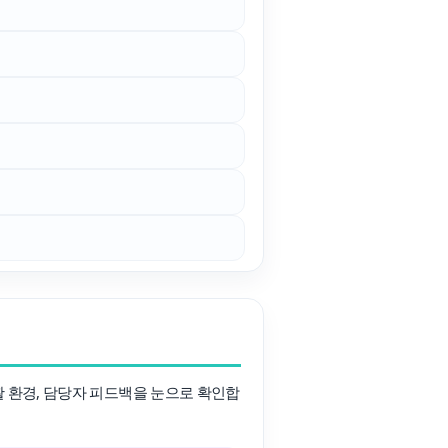
호주
안내
호주 조기유학 안내
프로그램
브리즈번유학
정착안내
영어캠프
영어캠프 HOME
생
프로그램
얼리버드
등록절차
활 환경, 담당자 피드백을 눈으로 확인합