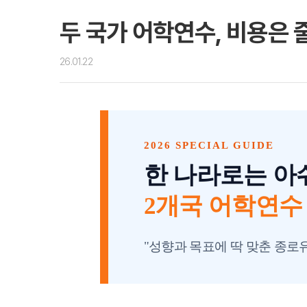
두 국가 어학연수, 비용은 
26.01.22
대학진학
2026 SPECIAL GUIDE
미국
미국 유학 안내
한 나라로는 아
대학진학
전공정보
2개국 어학연수 M
프로그램
합격후기
대학순위
뉴질랜드
"성향과 목표에 딱 맞춘 종로
뉴질랜드 유학 
대학진학
유학 후 취업/
프로그램
대학순위