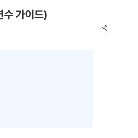
연수 가이드)
호주
호주 유학 안내
대학진학
유학 후 취업/이민
프로그램
합격후기
대학순위
해외유학 정보
안내
미국
캐나다
영국
호주
뉴질랜드