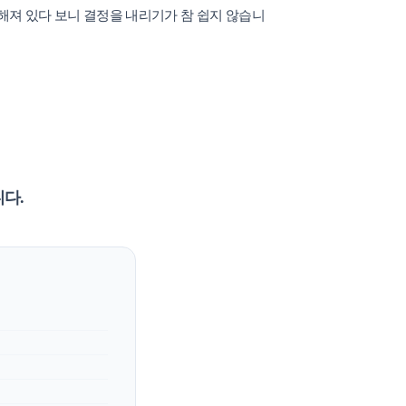
해져 있다 보니 결정을 내리기가 참 쉽지 않습니
호주
안내
호주 조기유학 안내
프로그램
다.
브리즈번유학
정착안내
영어캠프
영어캠프 HOME
생
프로그램
얼리버드
등록절차