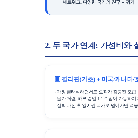
네트워크: 다양한 국가의 친구 사귀기 
고객서비
2. 두 국가 연계: 가성비와
회원 혜택
원스톱 서비스
Plus 혜택
학교 프로모션 
▣ 필리핀(기초) + 미국/캐나다/
유학뉴스
- 가장 클래식하면서도 효과가 검증된 조합
- 물가 저렴, 하루 종일 1:1 수업이 가능하
- 실력 다진 후 영어권 국가로 넘어가면 적응
유학가이