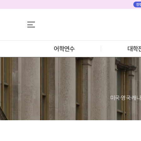
어학연수
어학연수
미국
대학진학
미국 어학연수 
어학연수
대학
추천도시 및 인
조기/캠프
프로그램
학생후기
프로모션
프로그램
뉴질랜드
학생후기
뉴질랜드 어학연
과정소개
프로그램
고객서비스
학생후기
미국·영국·캐나
프로모션
유학가이드
일본
일본 어학연수 
종로유학원
과정소개
학기별 추천학
프로그램