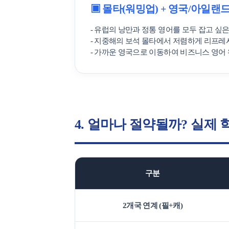
상담예약
▣ 몰타(워밍업) + 영국/아일랜드
비자안내
- 유럽의 낭만과 정통 영어를 모두 잡고 싶
- 지중해의 보석 몰타에서 저렴하게 리프
- 가까운 영국으로 이동하여 비즈니스 영어
종로유학
상담센터 안
4. 얼마나 절약될까? 실제
국내지사
해외지사
채용안내
구분
2개국 연계 (필+캐)