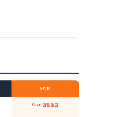
견적요청
회사연혁
SAVE!
약 410만원 절감