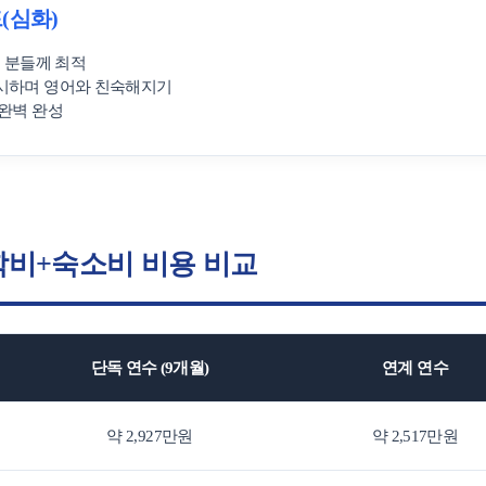
유학Q&A
학교의뢰
(심화)
은 분들께 최적
레시하며 영어와 친숙해지기
 완벽 완성
원
내
수상 & 인증
회사소개
 학비+숙소비 비용 비교
브랜드 대상
수상 & 인증
서비스 안내
약관정보
종합 유학컨설팅
약관정보
고객만족 서비스
단독 연수 (9개월)
연계 연수
해외지사 서비스
약 2,927만원
약 2,517만원