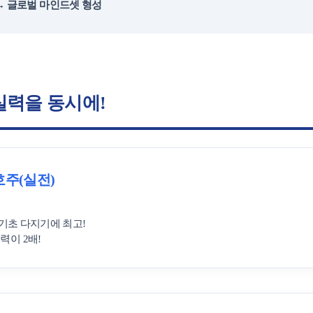
→ 글로벌 마인드셋 형성
스
 실력을 동시에!
유학설명회
유학안내서 e
(장학혜택)
호주(실전)
불편사항 접수
여 기초 다지기에 최고!
력이 2배!
드