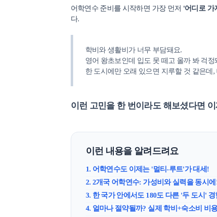
어학연수 준비를 시작하면 가장 먼저
'어디로 가지
다.
학비와 생활비가 너무 부담돼요.
조기유학/
영어 왕초보인데 입도 못 떼고 올까 봐 걱정
한 도시에만 오래 있으면 지루할 것 같은데,
미국
미국 조기유학 
프로그램
이런 고민을 한 번이라도 해보셨다면 
교환학생
사립유학
보딩스쿨
관리유학
이런 내용을 알려드려요
뉴질랜드
뉴질랜드 조기유
1. 어학연수도 이제는 '멀티-루트'가 대세!
프로그램
2. 2개국 어학연수: 가성비와 실력을 동시에
관리유학
부모동반
3. 한 국가 안에서도 180도 다른 '두 도시' 
조기유학 정
4. 얼마나 절약될까? 실제 학비+숙소비 비
미국