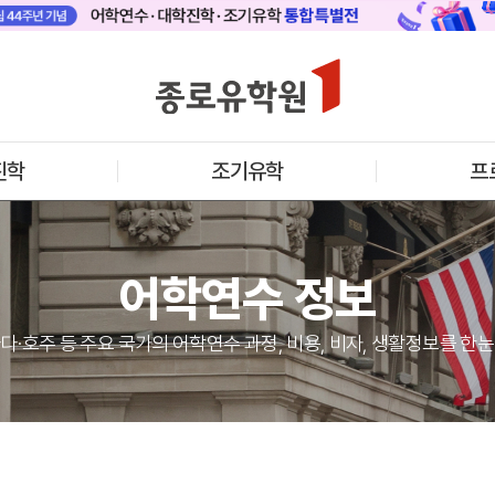
 메인
바로가기 +
캐나다
영국
안내
캐나다 어학연수 안내
영국 어학연수 
진학
조기유학
프
기어학원
추천도시 및 인기어학원
과정소개
프로그램
프로그램
학생후기
학생후기
프로모션
프로모션
아일랜드
몰타
어학연수 정보
수 안내
아일랜드 어학연수 안내
몰타 어학연수 
과정소개
과정소개
프로그램
프로그램
프로모션
프로모션
다·호주 등 주요 국가의 어학연수 과정, 비용, 비자, 생활정보를 한
어학연수 정보
안내
미국
캐나다
교
영국
호주
뉴질랜드