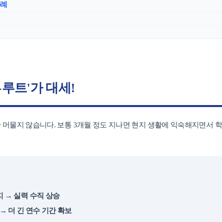
사례
-루트'가 대세!
대학진학
전문과정
머물지 않습니다. 보통 3개월 정도 지나면 현지 생활에 익숙해지면서 학
바로가기 +
 → 실력 수직 상승
종로유학원
어학연수 후기
대학합격 후
→ 더 긴 연수 기간 확보
기