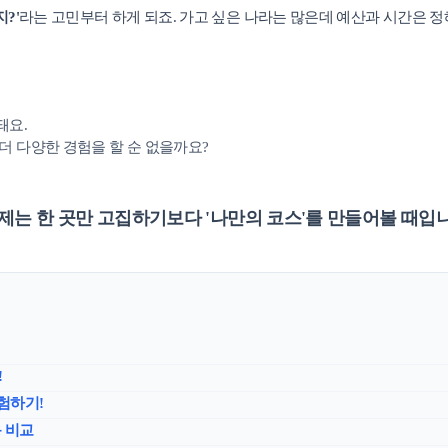
?'
라는 고민부터 하게 되죠. 가고 싶은 나라는 많은데 예산과 시간은 정
캠프 메인
돼요.
바로가기 +
 더 다양한 경험을 할 순 없을까요?
캐나다
영국
안내
캐나다 조기유학 안내
영국 조기유학 
프로그램
프로그램
이제는 한 곳만 고집하기보다
'나만의 코스'
를 만들어볼 때입니
공립유학
공립유학
국제학교
국제보딩
관리유학
관리유학
보딩스쿨
부모동반
필리핀
교환학생
학 안내
필리핀 조기유학 안내
미국 교환학생
프로그램
캐나다 교환학
!
국제학교
영국 교환학생
경험하기!
보
용 비교