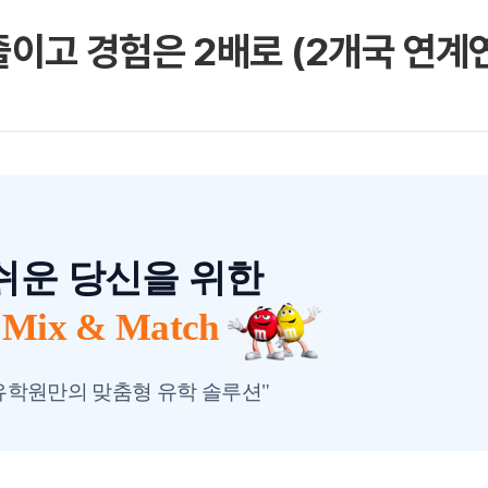
아일랜드
몰타
줄이고 경험은 2배로 (2개국 연계
필리핀
 메인
바로가기 +
캐나다
영국
캐나다 유학 안내
영국 유학 안내
쉬운 당신을 위한
대학진학
대학진학
유학 후 취업/이민
전공정보
ix & Match
프로그램
프로그램
합격후기
합격후기
대학순위
대학순위
일본
네덜란드
유학원만의 맞춤형 유학 솔루션"
안내
일본 유학 안내
네덜란드 유학 
대학진학
대학진학
이민
프로그램
입학사례
대학순위
대학순위