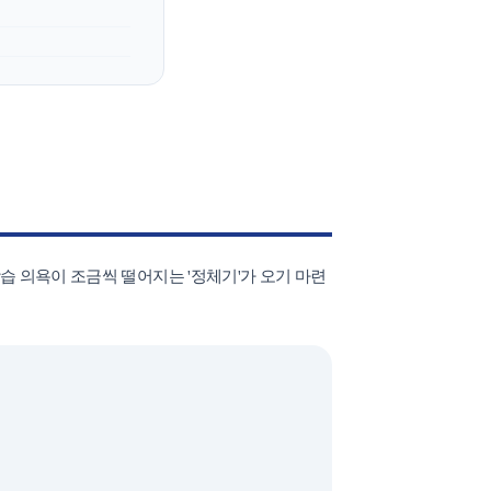
조기유학
습 의욕이 조금씩 떨어지는 '정체기'가 오기 마련
기
조기유학 후기