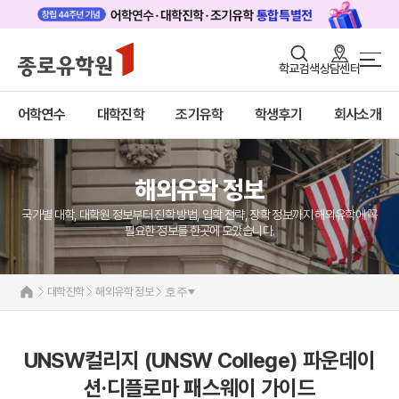
로그인
회원가입
학교검색
상담센터
대학진학 메인
어학연수
바로가기
+
어학연수
대학진학
조기유학
학생후기
회사소개
대학진학
미국
캐나다
조기/캠프
영국
호주
해외유학 정보
프로그램
뉴질랜드
일본
국가별 대학, 대학원 정보부터 진학 방법, 입학 전략, 장학 정보까지 해외유학에 꼭
학생후기
네덜란드
필요한 정보를 한곳에 모았습니다.
해외유학 정보
고객서비스
미국
대학진학
해외유학 정보
호주
유학가이드
캐나다
영국
종로유학원
호주
UNSW컬리지 (UNSW College) 파운데이
뉴질랜드
션·디플로마 패스웨이 가이드