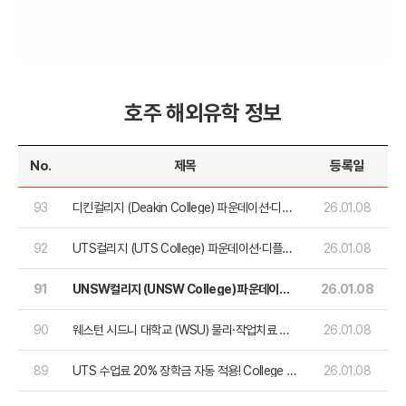
호주 해외유학 정보
No.
제목
등록일
93
디킨컬리지 (Deakin College) 파운데이션·디플
26.01.08
로마 패스웨이 가이드
92
UTS컬리지 (UTS College) 파운데이션·디플로
26.01.08
마·프리마스터 총정리
91
UNSW컬리지 (UNSW College) 파운데이션·
26.01.08
디플로마 패스웨이 가이드
90
웨스턴 시드니 대학교 (WSU) 물리·작업치료 요
26.01.08
건 완화
89
UTS 수업료 20% 장학금 자동 적용! College 패
26.01.08
스웨이 편입생 필독 가이드