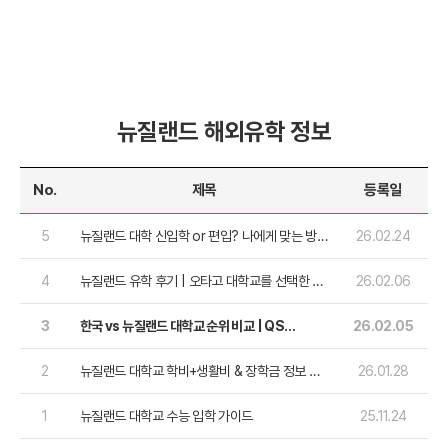
뉴질랜드 해외유학 정보
No.
제목
등록일
5
뉴질랜드 대학 신입학 or 편입? 나에게 맞는 방
26.02.24
법은?
4
뉴질랜드 유학 후기 | 오타고 대학교를 선택한 이
26.02.06
유?
3
한국 vs 뉴질랜드 대학교 순위 비교 | QS
26.02.05
Ranking 2026
2
뉴질랜드 대학교 학비+생활비 & 장학금 정보 한
26.01.28
눈에
1
뉴질랜드 대학교 수능 입학 가이드
25.11.24