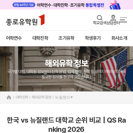
로그인
회원가입
학교검색
상담센터
대학진학 메인
어학연수
바로가기
+
어학연수
대학진학
조기유학
학생후기
회사소개
대학진학
미국
캐나다
조기/캠프
영국
호주
해외유학 정보
프로그램
뉴질랜드
일본
국가별 대학, 대학원 정보부터 진학 방법, 입학 전략, 장학 정보까지 해외유학에 꼭
학생후기
네덜란드
필요한 정보를 한곳에 모았습니다.
해외유학 정보
고객서비스
미국
대학진학
해외유학 정보
뉴질랜드
유학가이드
캐나다
영국
종로유학원
호주
한국 vs 뉴질랜드 대학교 순위 비교 | QS Ra
뉴질랜드
nking 2026