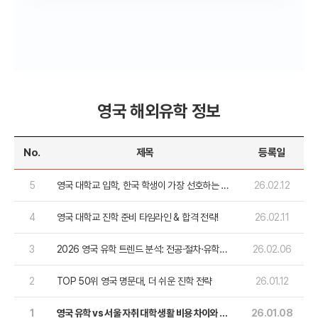
영국 해외유학 정보
No.
제목
등록일
5
영국 대학교 입학, 한국 학생이 가장 선호하는 학
26.02.12
교는?
4
영국 대학교 진학 준비 타임라인 & 합격 전략!
26.02.11
3
2026 영국 유학 트렌드 분석: 전공·절차·유학원
26.02.06
선택까지
2
TOP 50위 영국 명문대, 더 쉬운 진학 전략
26.01.12
1
영국 유학 vs 서울 자취 대학 생활 비용 차이와 투
26.01.08