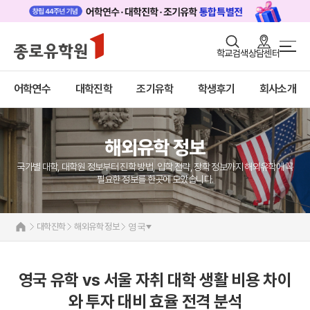
로그인
회원가입
학교검색
상담센터
대학진학 메인
어학연수
바로가기
+
어학연수
대학진학
조기유학
학생후기
회사소개
대학진학
미국
캐나다
조기/캠프
영국
호주
해외유학 정보
프로그램
뉴질랜드
일본
국가별 대학, 대학원 정보부터 진학 방법, 입학 전략, 장학 정보까지 해외유학에 꼭
학생후기
네덜란드
필요한 정보를 한곳에 모았습니다.
해외유학 정보
고객서비스
미국
대학진학
해외유학 정보
영국
유학가이드
캐나다
영국
종로유학원
호주
영국 유학 vs 서울 자취 대학 생활 비용 차이
뉴질랜드
와 투자 대비 효율 전격 분석