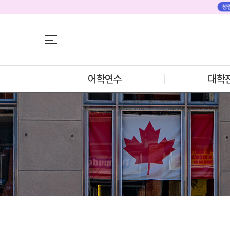
어학연수
어학연수
대학진학
미국
미국 어학연수 
조기/캠프
추천도시 및 인
프로그램
어학연수
대학
프로그램
학생후기
프로모션
학생후기
뉴질랜드
고객서비스
뉴질랜드 어학연
과정소개
유학가이드
프로그램
학생후기
종로유학원
프로모션
일본
일본 어학연수 
과정소개
학기별 추천학
프로그램