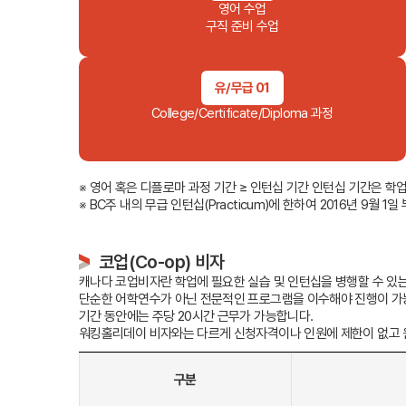
Plus 혜택
영어 수업
학교 프로모션 
구직 준비 수업
유학뉴스
유/무급 01
College/Certificate/Diploma 과정
유학가이
상담예약
※ 영어 혹은 디플로마 과정 기간 ≥ 인턴십 기간 인턴십 기간은 
비자안내
※ BC주 내의 무급 인턴십(Practicum)에 한하여 2016년 9월
코업(Co-op) 비자
캐나다 코업비자란 학업에 필요한 실습 및 인턴십을 병행할 수 있
단순한 어학연수가 아닌 전문적인 프로그램을 이수해야 진행이 가능한
기간 동안에는 주당 20시간 근무가 가능합니다.
종로유학
워킹홀리데이 비자와는 다르게 신청자격이나 인원에 제한이 없고 
상담센터 안
국내지사
구분
해외지사
채용안내