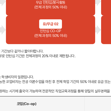
무급 인턴십/봉사활동
(장학혜택)
(전체 과정의 50% 이내)
불편사항 접수
유/무급 02
인턴십 CO-OP
(전체 과정의 50% 이내)
드
유학Q&A
학교의뢰
학업 기간보다 같거나 짧아야합니다.
 1일 부로 인턴십 기간은 전체과정의 20% 이내로 제한됩니다.
는 학생비자의 일환입니다.
 코업비자는 전공 이론수업을 마친 후 전체 학업 기간의 50% 이내로 유급 또는
원
원하는 시기에 출국이 가능하며 전문적인 직업교육과정을 통해 양질의 실무경력을 쌓
내
수상 & 인증
회사소개
브랜드 대상
코업(Co-op)
수상 & 인증
서비스 안내
약관정보