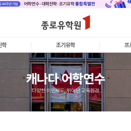
 메인
바로가기 +
캐나다
영국
안내
캐나다 어학연수 안내
영국 어학연수 
기어학원
추천도시 및 인기어학원
과정소개
프로그램
프로그램
진학
조기유학
프
학생후기
학생후기
프로모션
프로모션
아일랜드
몰타
수 안내
아일랜드 어학연수 안내
몰타 어학연수 
과정소개
과정소개
캐나다 어학연수
프로그램
프로그램
프로모션
프로모션
어학연수 정보
다양한 이민제도, 뛰어난 교육환경
안내
미국
캐나다
교
영국
호주
뉴질랜드
아일랜드
몰타
필리핀