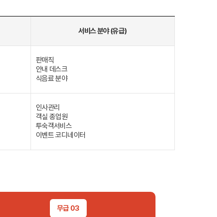
조기유학
서비스 분야 (유급)
판매직
안내 데스크
식음료 분야
인사관리
기
조기유학 후기
객실 종업원
투숙객서비스
이벤트 코디네이터
-book 신청
국제학생증
무급 03