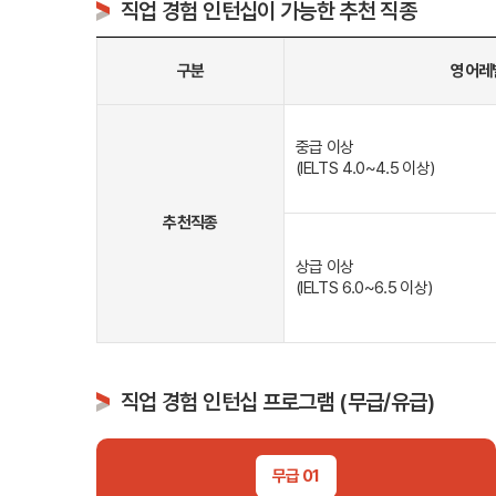
직업 경험 인턴십이 가능한 추천 직종
프로그램
어학연수
구분
영어레
중급 이상
(IELTS 4.0~4.5 이상)
학생후기
추천직종
고마워요! 
상급 이상
교환학생 후
(IELTS 6.0~6.5 이상)
직업 경험 인턴십 프로그램 (무급/유급)
고객서비
회원 혜택
무급 01
원스톱 서비스