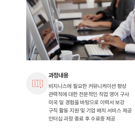
조기유학/
미국
미국 조기유학 
프로그램
교환학생
사립유학
보딩스쿨
관리유학
뉴질랜드
뉴질랜드 조기유
프로그램
과정내용
관리유학
부모동반
비지니스에 필요한 커뮤니케이션 향상
조기유학 정
관력직에 대한 전문적인 직업 영어 구사
미국
호주
미국 일 경험을 바탕으로 이력서 보강
뉴질랜드
구직 활동 지원 및 기업 배치 서비스 제공
인터십 과정 종료 후 수료증 제공