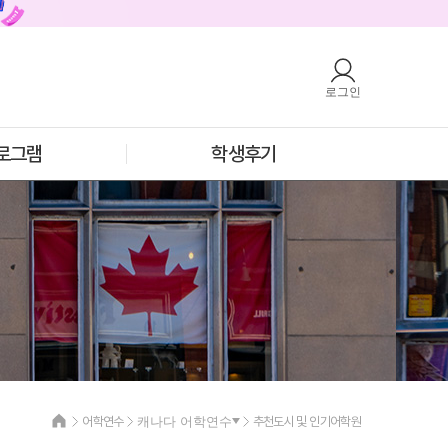
로그인
호주
안내
호주 어학연수 안내
과정소개
프로그램
로그램
학생후기
학생후기
프로모션
필리핀
안내
필리핀 어학연수 안내
과정소개
프로그램
학생후기
프로모션
어학연수
캐나다 어학연수
추천도시 및 인기어학원