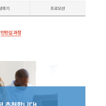
생후기
프로모션
정
인턴십 과정
호주
호주 유학 안내
대학진학
유학 후 취업/이민
프로그램
합격후기
대학순위
해외유학 정보
안내
미국
캐나다
영국
호주
뉴질랜드
정 추천합니다!