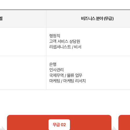
대학진학
전문과정
벨
비즈니스 분야 (무급)
행정직
고객 서비스 상담원
리셉셔니스트 / 비서
바로가기 +
은행
종로유학원
어학연수 후기
대학합격 후
인사관리
기
국제무역 / 물류 업무
마케팅 / 마케팅 리서치
스
유학설명회
유학안내서 e
무급 02