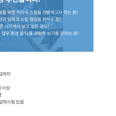
을 위한 커리어 스킬을 개발하고자 하는 분!
호주
과 팀워크 스킬 향상을 원하는 분!
안내
호주 조기유학 안내
른 시각에서 보고 싶은 경우!
프로그램
브리즈번유학
 업무 환경 둘 다를 경험해 보기를 원하는 분!
정착안내
영어캠프
영어캠프 HOME
생
프로그램
얼리버드
등록절차
상급까지
세 이상
명
 입학시험 있음