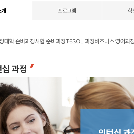
소개
프로그램
학
 메인
바로가기 +
정
대학 준비과정
시험 준비과정
TESOL 과정
비즈니스 영어과
캐나다
영국
캐나다 유학 안내
영국 유학 안내
대학진학
대학진학
유학 후 취업/이민
전공정보
프로그램
프로그램
턴십 과정
합격후기
합격후기
대학순위
대학순위
일본
네덜란드
안내
일본 유학 안내
네덜란드 유학 
대학진학
대학진학
이민
프로그램
입학사례
대학순위
대학순위
인턴십 과