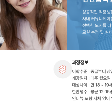
캠프 메인
바로가기 +
성공적인 직장생활
캐나다
영국
사내 커뮤니케이션
안내
캐나다 조기유학 안내
영국 조기유학 
선택한 도시를 다
프로그램
프로그램
공립유학
공립유학
교실 수업 및 실제
국제학교
국제보딩
관리유학
관리유학
보딩스쿨
부모동반
필리핀
교환학생
학 안내
필리핀 조기유학 안내
미국 교환학생
프로그램
캐나다 교환학
과정정보
국제학교
영국 교환학생
어학수준 : 중급부터 
보
개강일자 : 매주 월요일
대상나이 : 만 18 ~ 19
한반명수 : 평균 12-15
인터뷰 포함 자체 영어