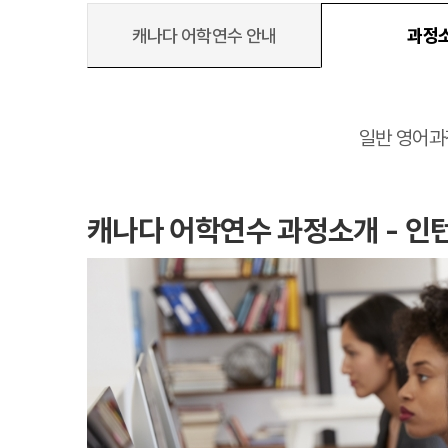
캐나다 어학연수 안내
과정
대학진학
일반 영어과
미국
미국 유학 안내
대학진학
전공정보
프로그램
캐나다 어학연수 과정소개 - 인
합격후기
대학순위
뉴질랜드
뉴질랜드 유학 
대학진학
유학 후 취업/
프로그램
대학순위