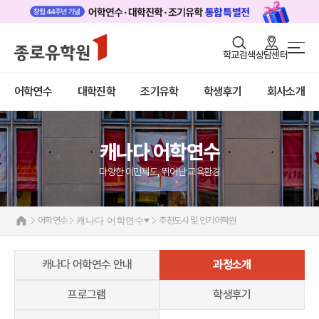
로그인
회원가입
학교검색
상담센터
어학연수 메인
어학연수
바로가기
+
어학연수
대학진학
조기유학
학생후기
회사소개
대학진학
미국
캐나다
조기/캠프
캐나다 어학연수 안내
캐나다 어학연수
프로그램
추천도시 및 인기어학원
다양한 이민제도, 뛰어난 교육환경
프로그램
학생후기
학생후기
고객서비스
프로모션
어학연수
캐나다 어학연수
추천도시 및 인기어학원
영국
유학가이드
호주
뉴질랜드
캐나다 어학연수 안내
과정소개
종로유학원
아일랜드
몰타
프로그램
학생후기
필리핀
일본