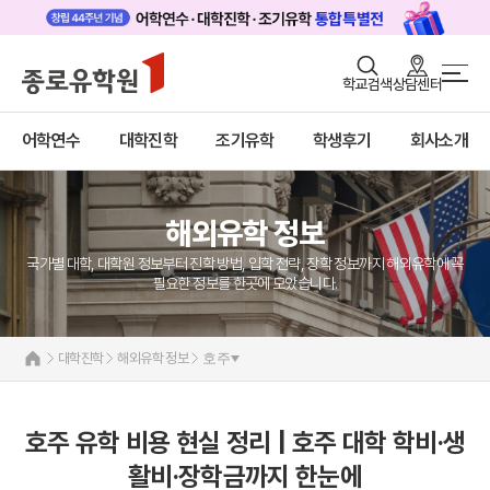
로그인
회원가입
학교검색
상담센터
대학진학 메인
어학연수
바로가기
+
어학연수
대학진학
조기유학
학생후기
회사소개
대학진학
미국
캐나다
조기/캠프
영국
호주
해외유학 정보
프로그램
뉴질랜드
일본
국가별 대학, 대학원 정보부터 진학 방법, 입학 전략, 장학 정보까지 해외유학에 꼭
학생후기
네덜란드
필요한 정보를 한곳에 모았습니다.
해외유학 정보
고객서비스
미국
대학진학
해외유학 정보
호주
유학가이드
캐나다
영국
종로유학원
호주
호주 유학 비용 현실 정리 | 호주 대학 학비·생
뉴질랜드
활비·장학금까지 한눈에