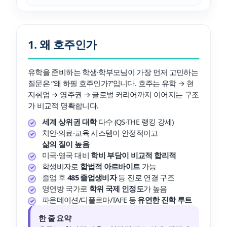
1. 왜 호주인가
유학을 준비하는 학생·학부모님이 가장 먼저 고민하는
질문은 “왜 하필 호주인가?”입니다. 호주는 유학 → 현
지취업 → 영주권 → 글로벌 커리어까지 이어지는 구조
가 비교적 명확합니다.
세계 상위권 대학
다수 (QS·THE 랭킹 강세)
치안·의료·교육 시스템이 안정적이고
삶의 질이 높음
미국·영국 대비
학비 부담이 비교적 합리적
학생비자로
합법적 아르바이트
가능
졸업 후
485 졸업생비자
등 진로 연결 구조
영연방 국가로
학위 국제 인정도
가 높음
파운데이션/디플로마/TAFE 등
유연한 진학 루트
한 줄 요약