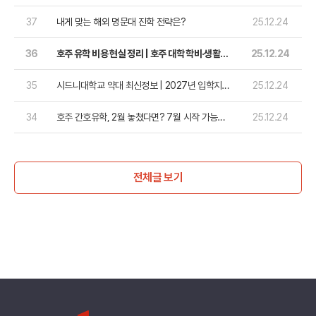
37
내게 맞는 해외 명문대 진학 전략은?
25.12.24
36
호주 유학 비용 현실 정리 | 호주 대학 학비·생활비·
25.12.24
장학금까지 한눈에
35
시드니대학교 약대 최신정보 | 2027년 입학지원
25.12.24
가능!
34
호주 간호유학, 2월 놓쳤다면? 7월 시작 가능한
25.12.24
대학교 완벽 정리
전체글 보기