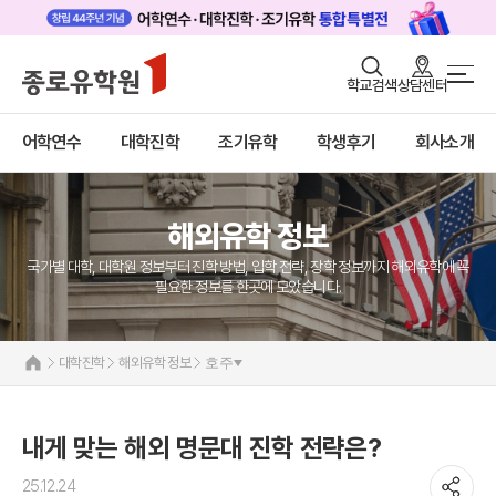
로그인
회원가입
학교검색
상담센터
대학진학 메인
어학연수
바로가기
+
어학연수
대학진학
조기유학
학생후기
회사소개
대학진학
미국
캐나다
조기/캠프
영국
호주
해외유학 정보
프로그램
뉴질랜드
일본
국가별 대학, 대학원 정보부터 진학 방법, 입학 전략, 장학 정보까지 해외유학에 꼭
학생후기
네덜란드
필요한 정보를 한곳에 모았습니다.
해외유학 정보
고객서비스
미국
대학진학
해외유학 정보
호주
유학가이드
캐나다
영국
종로유학원
호주
내게 맞는 해외 명문대 진학 전략은?
뉴질랜드
25.12.24