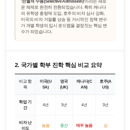
'선별적 수용(Selective Admission)'
이라는 새로
운 체제로 완전히 전환되었습니다. 특히 캐나다
의 유학생 총량제 도입, 호주의 비자 심사 강화,
미국의 비자 거절률 상승 등 거시적인 정책 변수
가 개별 학생의 입시 로드맵을 결정짓는 핵심 변
수가 되었습니다.
2. 국가별 학부 진학 핵심 비교 요약
비교 항
미국(U
영국
캐나다(C
호주(A
목
SA)
(UK)
AN)
US)
학업 기
4년
3년
4년
3년
간
비자 난
높음
중간
매우 높음
상
이도