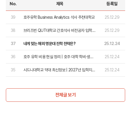
No.
제목
등록일
39
호주유학 Business Analytics 석사 추천대학교
25.12.29
38
브리즈번 QUT대학교 간호석사 비전공자 입학
25.12.29
완전 정리
37
내게 맞는 해외 명문대 진학 전략은?
25.12.24
36
호주 유학 비용 현실 정리 | 호주 대학 학비·생활
25.12.24
비·장학금까지 한눈에
35
시드니대학교 약대 최신정보 | 2027년 입학지원
25.12.24
가능!
전체글 보기