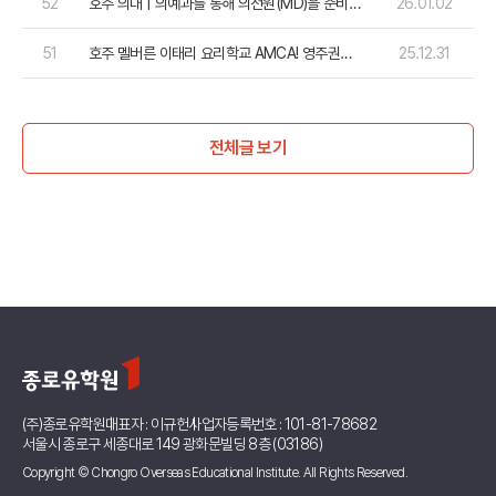
52
호주 의대 | 의예과를 통해 의전원(MD)을 준비하
26.01.02
는게 더 현실적인 이유!
51
호주 멜버른 이태리 요리학교 AMCA! 영주권까
25.12.31
지 가자!
전체글 보기
(주)종로유학원
대표자 : 이규헌
사업자등록번호 : 101-81-78682
서울시 종로구 세종대로 149 광화문빌딩 8층 (03186)
Copyright © Chongro Overseas Educational Institute. All Rights Reserved.