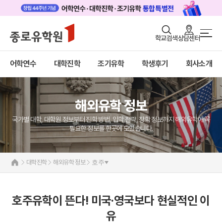
로그인
회원가입
학교검색
상담센터
대학진학 메인
어학연수
바로가기
+
어학연수
대학진학
조기유학
학생후기
회사소개
대학진학
미국
캐나다
조기/캠프
영국
호주
해외유학 정보
프로그램
뉴질랜드
일본
국가별 대학, 대학원 정보부터 진학 방법, 입학 전략, 장학 정보까지 해외유학에 꼭
학생후기
네덜란드
필요한 정보를 한곳에 모았습니다.
해외유학 정보
고객서비스
미국
대학진학
해외유학 정보
호주
유학가이드
캐나다
영국
종로유학원
호주
호주유학이 뜬다! 미국·영국보다 현실적인 이
뉴질랜드
유