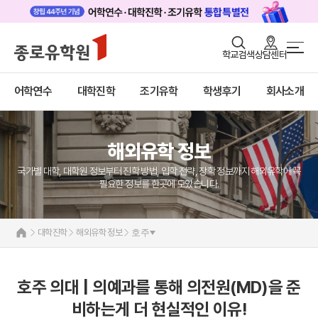
로그인
회원가입
학교검색
상담센터
대학진학 메인
어학연수
바로가기
+
어학연수
대학진학
조기유학
학생후기
회사소개
대학진학
미국
캐나다
조기/캠프
영국
호주
해외유학 정보
프로그램
뉴질랜드
일본
국가별 대학, 대학원 정보부터 진학 방법, 입학 전략, 장학 정보까지 해외유학에 꼭
학생후기
네덜란드
필요한 정보를 한곳에 모았습니다.
해외유학 정보
고객서비스
미국
대학진학
해외유학 정보
호주
유학가이드
캐나다
영국
종로유학원
호주
호주 의대 | 의예과를 통해 의전원(MD)을 준
뉴질랜드
비하는게 더 현실적인 이유!