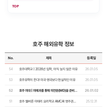
TOP
호주 해외유학 정보
No.
제목
등록일
54
호주대학교 | 2026년 입학, 아직 늦지 않은 이유
26.01.05
53
호주유학이 뜬다! 미국·영국보다 현실적인 이유
26.01.05
52
호주 의대 | 의예과를 통해 의전원(MD)을 준비하
26.01.02
는게 더 현실적인 이유!
51
호주 멜버른 이태리 요리학교 AMCA! 영주권까
25.12.31
지 가자!