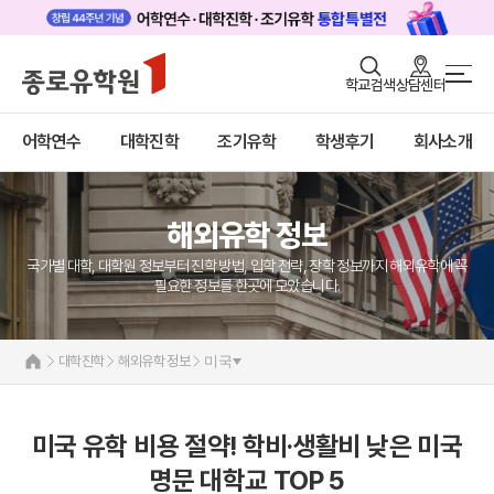
로그인
회원가입
학교검색
상담센터
대학진학 메인
어학연수
바로가기
+
어학연수
대학진학
조기유학
학생후기
회사소개
대학진학
미국
캐나다
조기/캠프
영국
호주
해외유학 정보
프로그램
뉴질랜드
일본
국가별 대학, 대학원 정보부터 진학 방법, 입학 전략, 장학 정보까지 해외유학에 꼭
학생후기
네덜란드
필요한 정보를 한곳에 모았습니다.
해외유학 정보
고객서비스
미국
대학진학
해외유학 정보
미국
유학가이드
캐나다
영국
종로유학원
호주
미국 유학 비용 절약! 학비·생활비 낮은 미국
뉴질랜드
명문 대학교 TOP 5