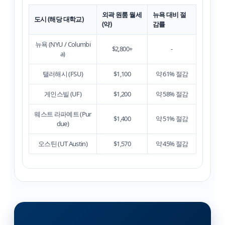
외곽 원룸 월세
뉴욕 대비 절
도시 (해당 대학교)
(약)
감률
뉴욕 (NYU / Columbi
$2,800+
-
a)
탤러해시 (FSU)
$1,100
약 61% 절감
게인스빌 (UF)
$1,200
약 58% 절감
웨스트 라파예트 (Pur
$1,400
약 51% 절감
due)
오스틴 (UT Austin)
$1,570
약 45% 절감