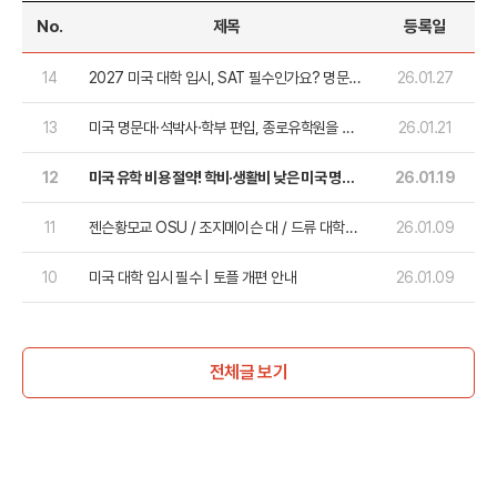
No.
제목
등록일
14
2027 미국 대학 입시, SAT 필수인가요? 명문대
26.01.27
입시 전략 가이드
13
미국 명문대·석박사·학부 편입, 종로유학원을 추
26.01.21
천하는 독보적인 이유
12
미국 유학 비용 절약! 학비·생활비 낮은 미국 명문
26.01.19
대학교 TOP 5
11
젠슨황모교 OSU / 조지메이슨 대 / 드류 대학교
26.01.09
- 입학요건 등 한 눈에 보기
10
미국 대학 입시 필수 | 토플 개편 안내
26.01.09
전체글 보기