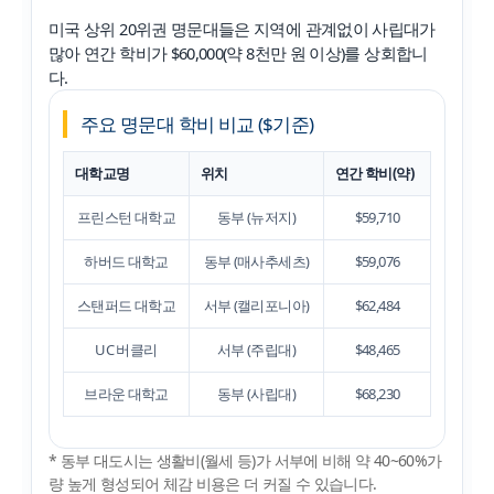
미국 상위 20위권 명문대들은 지역에 관계없이 사립대가
많아 연간 학비가 $60,000(약 8천만 원 이상)를 상회합니
다.
주요 명문대 학비 비교 ($기준)
대학교명
위치
연간 학비(약)
프린스턴 대학교
동부 (뉴저지)
$59,710
하버드 대학교
동부 (매사추세츠)
$59,076
스탠퍼드 대학교
서부 (캘리포니아)
$62,484
UC 버클리
서부 (주립대)
$48,465
브라운 대학교
동부 (사립대)
$68,230
* 동부 대도시는 생활비(월세 등)가 서부에 비해 약 40~60%가
량 높게 형성되어 체감 비용은 더 커질 수 있습니다.