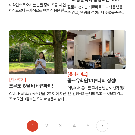
어학연수로 오시는 분들 중에 조금 더 언
질문이 생기면 바로바로 피드백을 받을
어적으로나 문화적으로 빠른 적응을 원하
수 있고, 한 명의 선생님께 수업을 꾸준히
시는 분들이 계시다면 튜터 추천 드립니
받을 수 있다보니 자주 실수 하는 부분이
다.
나 특히 약한 영역을 잘 파악 할 수 있는
것 같습니다. ,
[튜터서비스]
[지사후기]
종로유학원1:1튜터의 장점!
토론토 8월 바베큐파티!
외부에서 튜터를 구하는 방법도 생각했지
만, 안정성의문제도 있고 무엇보다 검증
Civic Holiday 롱위켄을 맞이하여 지난
이 되지 않은 선생님들이 많아서 선뜻 결
주 토요일 8월 3일,우리 학생들과 함께
정하지 못하고 있었습니다. 종로유학원튜
바베큐파티를 열었는데요~ 맛있는 바베
터 선생님은 믿을 수 있고, 종로유학원 지
큐와 핫도그, 다양한 게임 그리고 경품추
사에서 튜터링을 받을...
첨까지!!롱위켄의 시작을 바베큐 파티로
알차게 시작...
1
2
3
4
5