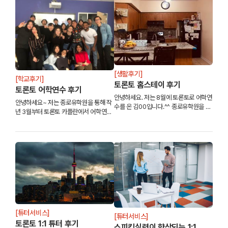
가장 만족스러운 부분...
[생활후기]
[학교후기]
토론토 홈스테이 후기
토론토 어학연수 후기
안녕하세요. 저는 8월에 토론토로 어학연
안녕하세요~ 저는 종로유학원을 통해 작
수를 온 김00입니다.^^ 종로유학원을 통
년 3월부터 토론토 카플란에서 어학연수
해 배정받은 홈스테이에서 거의 6개월째
를 하고있는 이00 이라고 합니다!,
거주하고 있습니다.
[튜터서비스]
[튜터서비스]
토론토 1:1 튜터 후기
스피킹실력이 향상되는 1:1...