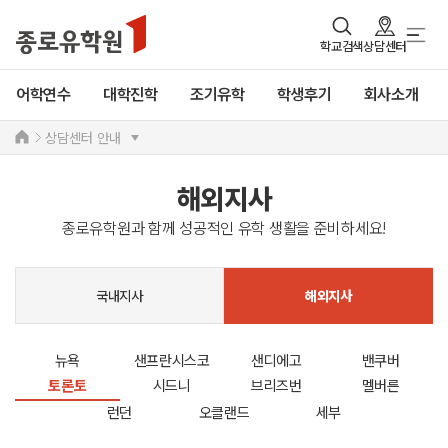
학교검색
상담센터
어학연수
대학진학
조기유학
학생후기
회사소개
상담센터 안내
해외지사
종로유학원과 함께 성공적인 유학 생활을 준비하세요!
국내지사
해외지사
뉴욕
샌프란시스코
샌디에고
밴쿠버
토론토
시드니
브리즈번
멜버른
런던
오클랜드
세부