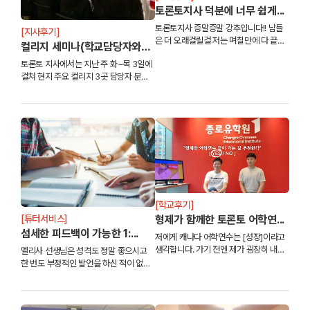
토론토지사 덕분에 너무 쉽게...
토론토지사 증말증말 강추입니다!! 남들
[지사후기]
은 더 오래걸릴걸 저는 며칠만에 다 끝낼
컬리지 세미나(학교담당자와
수 있었던 거같아요. 친절하고 다 알려주
의...
토론토 지사에서는 지난 주 화~목 3일에
고.. 사실 저는 진짜 짐만 싸고 몸만 캐나
걸쳐 현지 주요 컬리지 3곳 담당자 분들
다에 왔어요
과 대학진학에 관한 세미나를 진행 하였
습니다~ 입학 절차에 관련하여 자세한
1:1 컨설팅을 받을 수 있도록 자리를 마련
하였고, 오픈되어...
[학교후기]
형제가 함께한 토론토 어학연...
[튜터서비스]
섬세한 피드백이 가능한 1:...
저에게 캐나다 어학연수는 [성장]이라고
생각합니다. 가기 전엔 제가 굉장히 내성
멜리사 선생님은 성격도 정말 좋으시고
적이였는데 어학연수를 다녀온 후 외국인
한 번도 부정적인 발언을 하신 적이 없는
친구들을 많이 만나고 다른 문화권에서
거 같아요. 그리고 학생이 원하는 방향이
생활하니까 견문도 많이 넓어진 것 같아
무엇인지 정확히 캐치해주세요. 그리고
요
그 방향으로 수업을 이끌어주시는데 그게