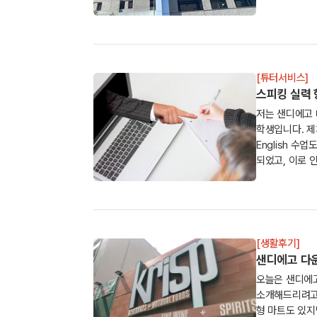
...
[튜터서비스]
스피킹 실력 향
저는 샌디에고
학생입니다. 제가 수강하는Intensive Academic
English 수
되었고, 이로 인해
[생활후기]
샌디에고 다운
오늘은 샌디에
소개해드리려고 
형 마트도 있지