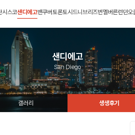
란시스코
샌디에고
밴쿠버
토론토
시드니
브리즈번
멜버른
런던
오
샌디에고
San Diego
갤러리
생생후기