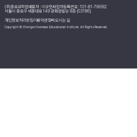
[캐나다] joy 리포터의 다른 소식 리스트
[캘거리] 도서관에서 영어회화 프로그램 참여하기 및 Tip
캘거리에서 보내는 할로윈 맛보기
가을에 떠나는 도깨비 퀘백 여행
캘거리 대중교통 완벽 가이드
캘거리 역사가 모인 곳 헤리티지 파크 탐방기
캘거리 스탬피드 축제 완전 정복 후기
캘거리에서 캐나다 DAY 보내기
[홈스테이 후기]_호스트를 잘 만나면 생기는 일!