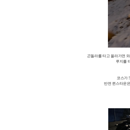
곤돌라를 타고 올라가면 와
루지를 
코스가 
반면 퀸스타운은