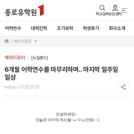
학교검색
상담센터
어학연수
대학진학
조기유학
학생후기
회사소개
해외리포터
해외리포터
[뉴질랜드]
6개월 어학연수를 마무리하며.. 마지막 일주일
일상
helloju
| 2026.01.25
안녕하세요~
오늘은 마지막 게시물~ㅠ O ㅠ(안돼~~)