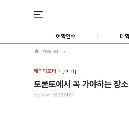
어학연수
대
해외리포터
해외리포터
[캐나다]
토론토에서 꼭 가야하는 장소
dayeong
| 2026.01.04