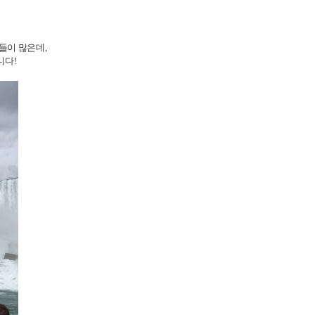
다
들이 많은데,
니다!