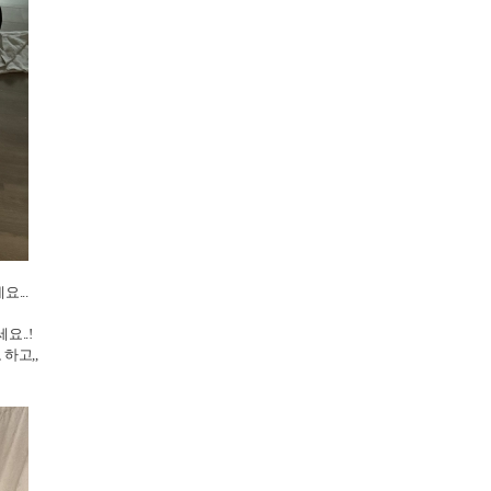
요...
요..!
하고,,