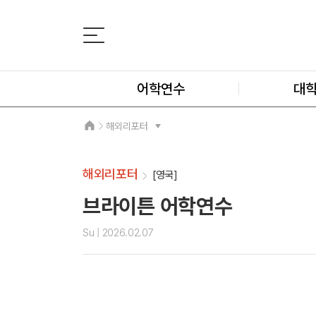
어학연수
대
해외리포터
해외리포터
[영국]
브라이튼 어학연수
Su
| 2026.02.07