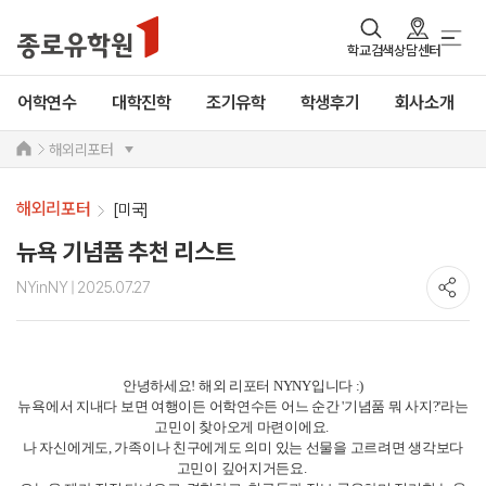
학교검색
상담센터
어학연수
대학진학
조기유학
학생후기
회사소개
해외리포터
해외리포터
[미국]
뉴욕 기념품 추천 리스트
NYinNY
| 2025.07.27
안녕하세요! 해외 리포터 NYNY입니다 :)
뉴욕에서 지내다 보면 여행이든 어학연수든 어느 순간 '기념품 뭐 사지?'라는
고민이 찾아오게 마련이에요.
나 자신에게도, 가족이나 친구에게도 의미 있는 선물을 고르려면 생각보다
고민이 깊어지거든요.