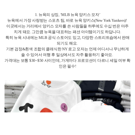
1. 뉴욕의 상징, ‘MLB 뉴욕 양키스 모자’
뉴욕에서 가장 사랑받는 스포츠 팀, 바로 뉴욕 양키스(New York Yankees)!
이곳에서는 거리에서 양키스 모자를 쓴 사람들을 하루에도 수십 번은 마주
치게 돼요. 그만큼 뉴욕을 대표하는 패션 아이템이기도 하답니다.
특히 뉴욕 시내에는 MLB 공식 스토어도 있고, 다양한 스트리트숍에서 판매
되기도 해요.
기본 검정&흰색 조합의 클래식한 NY 로고 모자는 언제 어디서나 무난하게
쓸 수 있어서 여행 후 일상에서도 자주 활용하기 좋아요.
가격대는 보통 $30~$50 사이인데, 가게마다 프로모션이 다르니 세일 여부 확
인은 필수!
2. I ♥ NY 티셔츠
‘너무 흔한 거 아냐?’라고 생각하실 수도 있지만, 오히려 그 흔함 덕분에 많은
의미가 담긴 아이템이 바로 I ♥ NY 티셔츠예요.
여행자들이 가장 많이 찾는 아이템이기도 하고, 로컬샵이나 노점상, 기념품
샵 등 어디에서나 볼 수 있어요. 하지만 여기서 중요한 팁이 있어요!
바로 가게마다 가격도 천차만별이고, 퀄리티도 다르다는 점이에요.
타임스퀘어나 맨해튼 한복판에 있는 가게는 보통 2~3배 비싸게 팔고, 티셔츠
품질도 약간 차이가 있어요.