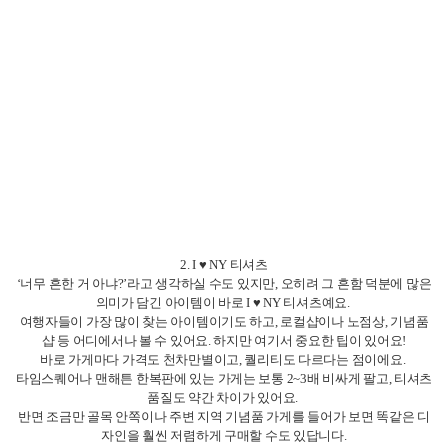
반면 조금만 골목 안쪽이나 주변 지역 기념품 가게를 들어가 보면 똑같은 디
자인을 훨씬 저렴하게 구매할 수도 있답니다.
색상도 흰색뿐 아니라 회색, 검정, 파랑, 핑크 등 다양하게 있고, 반팔 외에 후
드, 맨투맨, 캔버스백 등으로도 디자인이 나와서 골라보는 재미가 있어요.
기념품으로 여러 장 사서 친구들에게 나눠줘도 딱 좋고, 직접 입고 사진 찍으
면 ‘진짜 뉴욕 감성’ 충전 완료예요.
3. 스투시(Stussy) 뉴욕
패션에 관심 있는 분이라면 절대 놓칠 수 없는 장소가 바로 Stussy New York
Chapter 매장이에요.
무엇보다도 한국보다 상대적으로 저렴한 가격에 구매할 수 있다는 것이 가
장 큰 장점이에요.
후드, 반팔, 캡 모자, 액세서리까지 다양하고 시즌별 한정 아이템도 많아서 패
션 좋아하는 친구들 사이에선 필수 코스로 통할 정도랍니다.
하지만 여기서 반드시 알아야 할 팁! 스투시 매장은 대기 줄이 정말 길어요.
인기 많은 날은 1시간 이상 기다리는 것도 흔하고, 늦게 가면 인기 제품 사이
즈는 거의 품절이에요.
그래서 보통 오픈 시간 전이나 평일 오전에 가는 게 눈치게임에서 이기는 길
이에요.
매장 바로 앞에서 인증샷도 많이 남기는데, 깔끔한 외관 덕분에 사진도 잘 나
오는 편이에요.