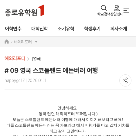
학교검색
상담센터
어학연수
대학진학
조기유학
학생후기
회사소개
해외리포터
해외리포터
[영국]
# 09 영국 스코틀랜드 에든버러 여행
happygd17
| 2026.01.11
안녕하세요.
영국 런던 해외리포터 YUN입니다:)
오늘은 스코틀랜드 에든버러 여행에 대해서 이야기해보려고 해요!
다들 스코틀랜드 에든버러는 꼭 가보라고 해서 비행기를 타고 갈지 기차를
타고 갈지 고민하다가